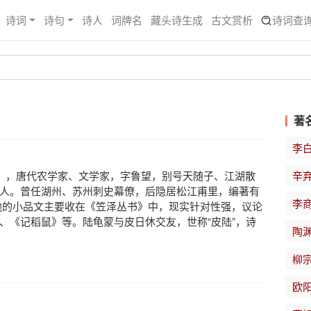
诗词
诗句
诗人
词牌名
藏头诗生成
古文赏析
诗词查
著
李
年），唐代农学家、文学家，字鲁望，别号天随子、江湖散
辛
人。曾任湖州、苏州刺史幕僚，后隐居松江甫里，编著有
李
他的小品文主要收在《笠泽丛书》中，现实针对性强，议论
、《记稻鼠》等。陆龟蒙与皮日休交友，世称“皮陆”，诗
陶
柳
欧