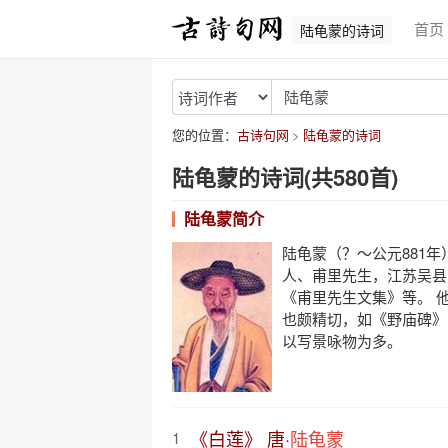
首页
陆龟蒙的诗词
您的位置：
古诗句网
陆龟蒙的诗词
陆龟蒙的诗词(共580首)
陆龟蒙简介
陆龟蒙（？～公元881
人、甫里先生，江苏吴县
《甫里先生文集》等。 
也颇精切，如《野庙碑》
以写景咏物为多。
《白莲》 唐·
陆龟蒙
1