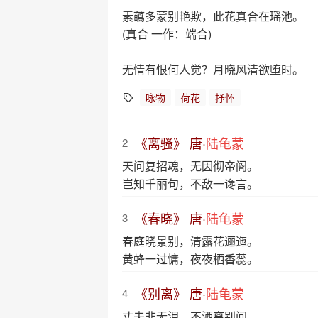
素蘤多蒙别艳欺，此花真合在瑶池。
(真合 一作：端合)
无情有恨何人觉？月晓风清欲堕时。
咏物
荷花
抒怀
《离骚》 唐·
陆龟蒙
2
天问复招魂，无因彻帝阍。
岂知千丽句，不敌一谗言。
《春晓》 唐·
陆龟蒙
3
春庭晓景别，清露花逦迤。
黄蜂一过慵，夜夜栖香蕊。
《别离》 唐·
陆龟蒙
4
丈夫非无泪，不洒离别间。