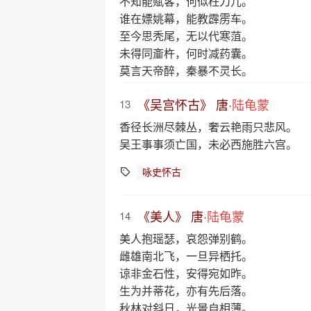
不知能赋客，何似枉刀儿。
谁在嫖姚幕，能教霹雳车。
至今思秃尾，无以代寒菹。
未得同齑杵，何时减药囊。
莫言天帝醉，秦暴不灵长。
《吴宫怀古》 唐·
陆龟蒙
13
香径长洲尽棘丛，奢云艳雨只悲风。
吴王事事须亡国，未必西施胜六宫。
咏史怀古
《美人》 唐·
陆龟蒙
14
美人抱瑶瑟，哀怨弹别鹤。
雌雄南北飞，一旦异栖托。
谅非金石性，安得宛如昨。
生为并蒂花，亦有先后落。
秋林对斜日，光景自相薄。