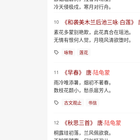
冷天侵极戍，寒月对行舟。
《和袭美木兰后池三咏·白莲》 
10
素花多蒙别艳欺，此花真合在瑶池。
无情有恨何人觉，月晓风清欲堕时。
咏物
莲花
《早春》 唐·
陆龟蒙
11
雨冷唯添暑，烟初不著春。
数枝花颣小，愁杀扈芳人。
古文观止
书信
《秋思三首》 唐·
陆龟蒙
12
桐露珪初落，兰风佩欲衰。