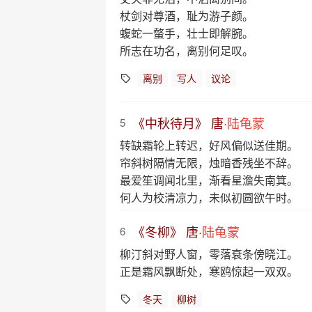
杖剑对尊酒，耻为游子颜。
蝮蛇一螫手，壮士即解腕。
所志在功名，离别何足叹。
离别
写人
议论
《中秋待月》 唐·
陆龟蒙
5
转缺霜轮上转迟，好风偏似送佳期。
帘斜树隔情无限，烛暗香残坐不辞。
最爱笙调闻北里，渐看星澹失南箕。
何人为校清凉力，未似初圆欲午时。
《冬柳》 唐·
陆龟蒙
6
柳汀斜对野人窗，零落衰条傍晓江。
正是霜风飘断处，寒鸥惊起一双双。
冬天
柳树