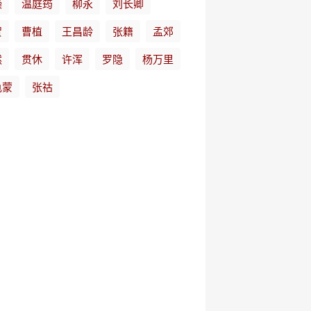
操
温庭筠
柳永
刘长卿
贺
曹植
王昌龄
张籍
孟郊
然
贯休
许浑
罗隐
杨万里
龟蒙
张祜