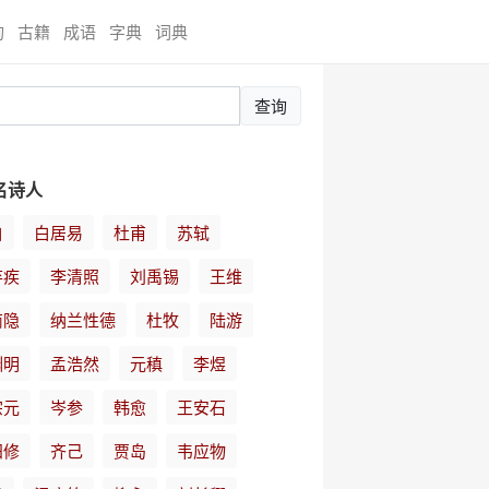
询
古籍
成语
字典
词典
查询
名诗人
白
白居易
杜甫
苏轼
弃疾
李清照
刘禹锡
王维
商隐
纳兰性德
杜牧
陆游
渊明
孟浩然
元稹
李煜
宗元
岑参
韩愈
王安石
阳修
齐己
贾岛
韦应物