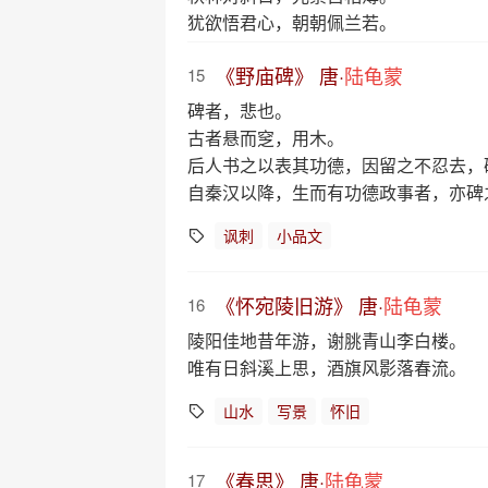
犹欲悟君心，朝朝佩兰若。
《野庙碑》 唐·
陆龟蒙
15
碑者，悲也。
古者悬而窆，用木。
后人书之以表其功德，因留之不忍去，
自秦汉以降，生而有功德政事者，亦碑
讽刺
小品文
《怀宛陵旧游》 唐·
陆龟蒙
16
陵阳佳地昔年游，谢脁青山李白楼。
唯有日斜溪上思，酒旗风影落春流。
山水
写景
怀旧
《春思》 唐·
陆龟蒙
17