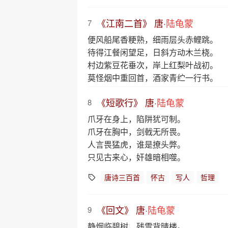
《江南二首》 唐·
陆龟蒙
7
便风船尾香粳熟，细雨层头赤鲤跳。
待得江餐闲望足，日斜方动木兰桡。
村边紫豆花垂次，岸上红梨叶战初。
莫怪烟中重回首，酒家青纻一行书。
《短歌行》 唐·
陆龟蒙
8
爪牙在身上，陷阱犹可制。
爪牙在胸中，剑戟无所畏。
人言畏猛虎，谁是撩头弊。
只见古来心，奸雄暗相噬。
唐诗三百首
怀古
写人
哲理
《回文》 唐·
陆龟蒙
9
静烟临碧树，残雪背晴楼。