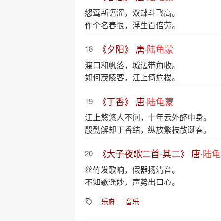
怨莺新语涩，双蝶斗飞高。
作个名春恨，浮生百倍劳。
《夕阳》 唐·
陆龟蒙
18
渡口和帆落，城边带角收。
如何茂陵客，江上倚危楼。
《丁香》 唐·
陆龟蒙
19
江上悠悠人不问，十年云外醉中身。
殷勤解却丁香结，纵放繁枝散诞春。
《大子夜歌二首·其二》 唐·
陆龟
20
丝竹发歌响，假器扬清音。
不知歌谣妙，声势出口心。
乐府
音乐