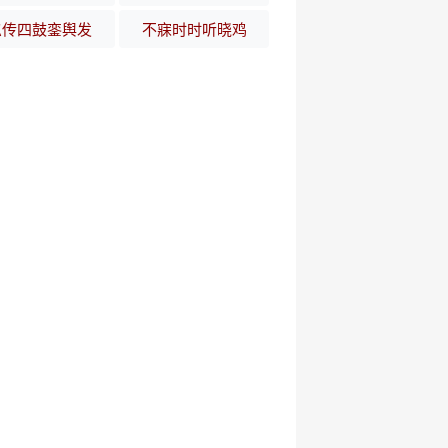
忽传四鼓銮舆发
不寐时时听晓鸡