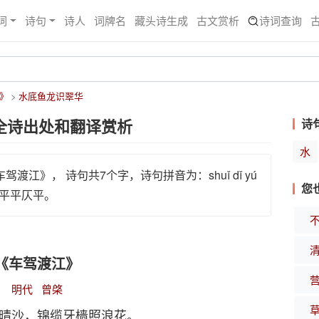
词
诗句
诗人
词牌名
藏头诗生成
古文赏析
诗词查询
》
水底鱼龙识翠华
全诗出处和翻译赏析
诗
水
驾渡江》， 诗句共7个字，诗句拼音为：shuǐ dǐ yú
您
仄平平平仄平。
《车驾渡江》
明代
曾棨
晴沙，锦缆牙樯照浪花。