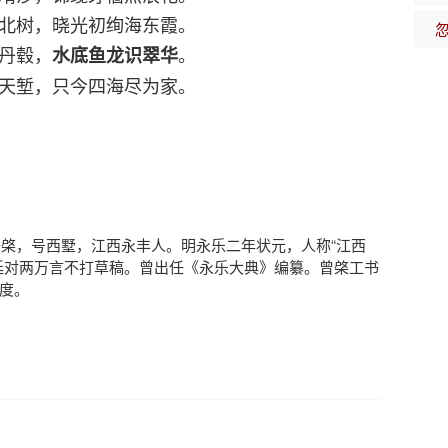
北树，晓光初绚海东霞。
丹毂，
。
水底鱼龙识翠华
天堑，只今四海尽为家。
） 字子棨，号西墅，江西永丰人。明永乐二年状元，人称“江西
廷对两万言不打草稿。曾出任《永乐大典》编纂。曾棨工书
度。