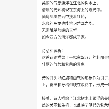
美丽的气息漂浮在江北的树木上，
清晨的光辉初现在东海上的霞光中。
仙鸟凤凰在云中扶着红轮，
水底的鱼龙也能辨识碧翠之华。
无需眺望险峻的天堑，
如今四方的海洋都成了家。
诗意和赏析：
这首诗词描绘了一幅车驾渡江的壮丽景
壮丽的气势和繁荣的景象。
诗的开头以红旗和画戟的形象作为引子
上，锦缆和牙樯倒映在浪花中，形成一
接着，诗人描绘了江北树木上飘浮的美
然的美丽和生机，也反映了明代的繁荣