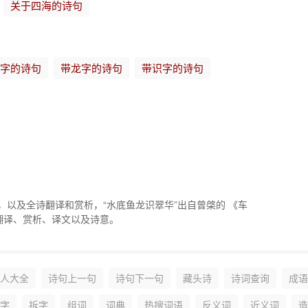
关于四海的诗句
字的诗句
带龙字的诗句
带识字的诗句
绍，以及全诗翻译和赏析，“水底鱼龙识翠华”出自曾棨的 《车
翻译、赏析、译文以及诗意。
人大全
诗句上一句
诗句下一句
藏头诗
诗词查询
成语
字
拆字
组词
词典
热搜词语
反义词
近义词
造