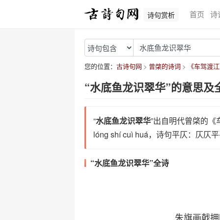
首页
诗
诗句赏析
您的位置：
古诗句网
曾棨的诗词
《车驾渡江
“水底鱼龙识翠华”的意思及
“
水底鱼龙识翠华
”出自明代曾棨的《车
lóng shí cuì huá，诗句平仄：仄
“水底鱼龙识翠华”全诗
朱旗画戟拥