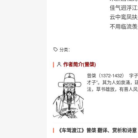
佳气迥浮江
云中鸾凤扶
不用临流羡
分类：
作者简介(曾棨)
曾棨（1372-1432
才子”。其为人如泉涌，
法，草书雄放，有晋人风
《车驾渡江》曾棨 翻译、赏析和诗意