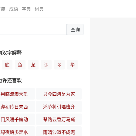
古籍
成语
字典
词典
查询
句汉字解释
底
鱼
龙
识
翠
华
也许还喜欢
不用临流羡天堑
只今四海尽为家
清跸初传日未西
鸿胪将引唱班齐
营门风暖千旗动
辇路云香万马嘶
草绿夜塘多是水
雨晴沙道不成泥