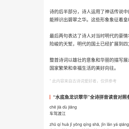
诗的后半部分，诗人运用了神话传说中
能辨识出碧翠之华。这些形象象征着皇
最后两句表达了诗人对当时明代的豪情
险峻的天堑，明代的国土已经扩展到四
整首诗词以雄壮的意象和华丽的描写展
国家繁荣和幸福生活的美好向往。
* 此内容来自古诗词爱好者，仅供参考
“水底鱼龙识翠华”全诗拼音读音对照
chē jià dù jiāng
车驾渡江
zhū qí huà jǐ yōng qíng shā, jǐn lǎn yá qián