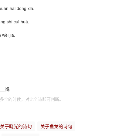
 xuàn hǎi dōng xiá.
óng shí cuì huá.
n wèi jiā.
二十二祃
有多个的时候，对比全诗即可判断。
关于晓光的诗句
关于鱼龙的诗句