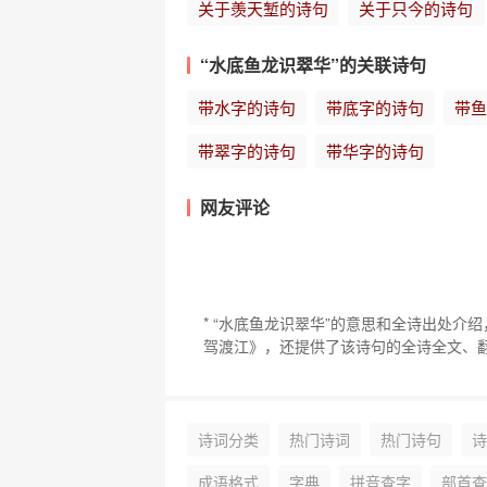
关于羡天堑的诗句
关于只今的诗句
“水底鱼龙识翠华”的关联诗句
带水字的诗句
带底字的诗句
带鱼
带翠字的诗句
带华字的诗句
网友评论
* “水底鱼龙识翠华”的意思和全诗出处介
驾渡江》，还提供了该诗句的全诗全文、
诗词分类
热门诗词
热门诗句
诗
成语格式
字典
拼音查字
部首查