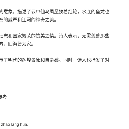
的意象，描述了云中仙鸟凤凰扶着红轮，水底的鱼龙也
权的威严和江河的神奇之美。
壮志和国家繁荣的赞美之情。诗人表示，无需羡慕那些
方，四海皆为家。
示了明代的辉煌景象和自豪感。同时，诗人也抒发了对
参考
g zhào làng huā.