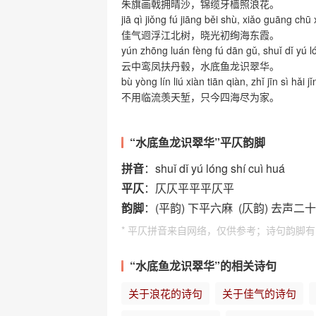
朱旗画戟拥晴沙，锦缆牙樯照浪花。
jiā qì jiǒng fú jiāng běi shù, xiǎo guāng chū
佳气迥浮江北树，晓光初绚海东霞。
yún zhōng luán fèng fú dān gǔ, shuǐ dǐ yú l
云中鸾凤扶丹毂，水底鱼龙识翠华。
bù yòng lín liú xiàn tiān qiàn, zhǐ jīn sì hǎi jǐ
不用临流羡天堑，只今四海尽为家。
“水底鱼龙识翠华”平仄韵脚
拼音
：shuǐ dǐ yú lóng shí cuì huá
平仄
：仄仄平平平仄平
韵脚
：(平韵) 下平六麻 (仄韵) 去声
* 平仄拼音来自网络，仅供参考；诗句韵脚
“水底鱼龙识翠华”的相关诗句
关于浪花的诗句
关于佳气的诗句