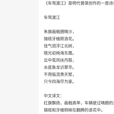
《车驾渡江》是明代曾棨创作的一首诗
车驾渡江
朱旗画戟拥晴沙，
锦缆牙樯照浪花。
佳气迥浮江北树，
晓光初绚海东霞。
云中鸾凤扶丹毂，
水底鱼龙识翠华。
不用临流羡天堑，
只今四海尽为家。
中文译文：
红旗飘扬，画戟高举，车辆驶过晴朗的
锦缆和牙樯倒映在翻腾的浪花中。