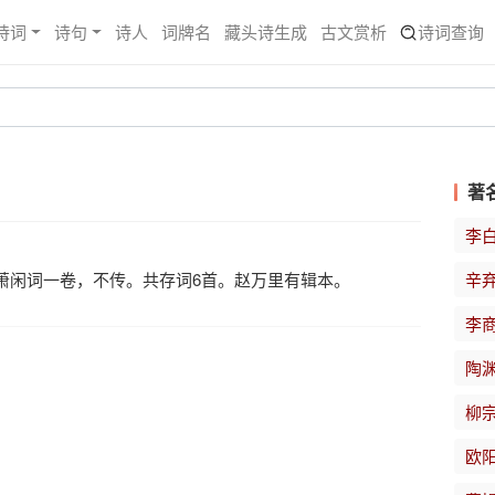
诗词
诗句
诗人
词牌名
藏头诗生成
古文赏析
诗词查询
著
李
萧闲词一卷，不传。共存词6首。赵万里有辑本。
辛
李
陶
柳
欧