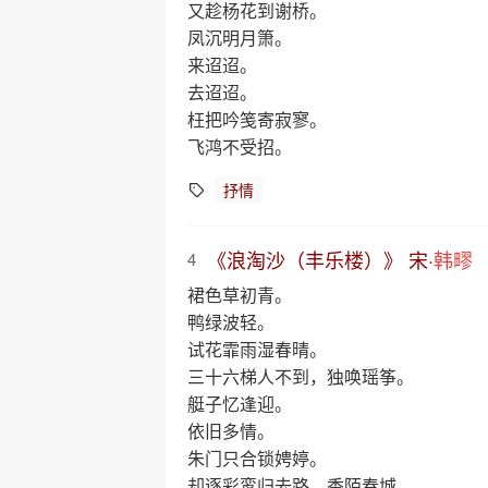
又趁杨花到谢桥。
凤沉明月箫。
来迢迢。
去迢迢。
枉把吟笺寄寂寥。
飞鸿不受招。
抒情
《浪淘沙（丰乐楼）》 宋·
韩疁
4
裙色草初青。
鸭绿波轻。
试花霏雨湿春晴。
三十六梯人不到，独唤瑶筝。
艇子忆逢迎。
依旧多情。
朱门只合锁娉婷。
却逐彩鸾归去路，香陌春城。