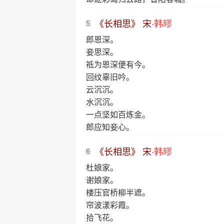
《长相思》 宋·
韩疁
5
郎恩深。
妾思深。
祗为恩深便有今。
回纹辜旧吟。
云沉沉。
水沉沉。
一点坚如百炼金。
郎应知妾心。
《长相思》 宋·
韩疁
6
杜娘家。
谢娘家。
楼压官桥柳半遮。
帘波漾彩霞。
拾飞花。