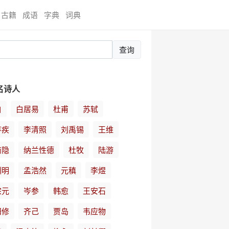
古籍
成语
字典
词典
查询
名诗人
白
白居易
杜甫
苏轼
弃疾
李清照
刘禹锡
王维
商隐
纳兰性德
杜牧
陆游
渊明
孟浩然
元稹
李煜
宗元
岑参
韩愈
王安石
阳修
齐己
贾岛
韦应物