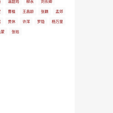
操
温庭筠
柳永
刘长卿
贺
曹植
王昌龄
张籍
孟郊
然
贯休
许浑
罗隐
杨万里
龟蒙
张祜