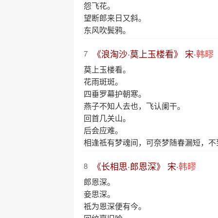
怨飞花。
望断郎来日又斜。
东风吹鬓鸦。
《浪淘沙·莫上玉楼看》 宋·
韩疁
7
莫上玉楼看。
花雨斑斑。
四垂罗幕护朝寒。
燕子不知人去也，飞认阑干。
回首几关山。
后会应难。
相逢祗有梦魂间，可奈梦随春漏短，不
《长相思·郎恩深》 宋·
韩疁
8
郎恩深。
妾思深。
祗为恩深便有今。