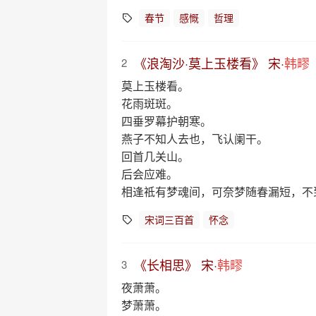
春节
感慨
哲理
《浪淘沙·莫上玉楼看》 宋·
韩疁
2
莫上玉楼看。
花雨斑斑。
四垂罗幕护朝寒。
燕子不知人去也，飞认阑干。
回首几关山。
后会应难。
相逢祗有梦魂间，可奈梦随春漏短，不
宋词三百首
怀念
《长相思》 宋·
韩疁
3
夜萧萧。
梦萧萧。