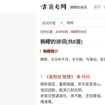
首页
韩疁的诗词
您的位置：
古诗句网
韩疁的诗词
韩疁的诗词(共8首)
韩疁简介
韩疁，生卒年不详，字子耕，号萧闲，有
《高阳台·除夜》 宋·
韩疁
1
频听银签，重燃绛蜡，年华衮衮惊心。
饯旧迎新，能消几刻光阴。
老来可惯通宵饮，待不眠、还怕寒侵。
掩清尊。