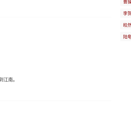
曹
李
皎
陆
到江南。